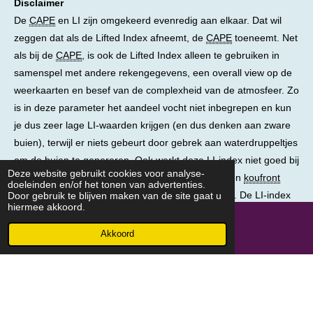
Disclaimer
De
CAPE
en LI zijn omgekeerd evenredig aan elkaar. Dat wil
zeggen dat als de Lifted Index afneemt, de
CAPE
toeneemt. Net
als bij de
CAPE
, is ook de Lifted Index alleen te gebruiken in
samenspel met andere rekengegevens, een overall view op de
weerkaarten en besef van de complexheid van de atmosfeer. Zo
is in deze parameter het aandeel vocht niet inbegrepen en kun
je dus zeer lage LI-waarden krijgen (en dus denken aan zware
buien), terwijl er niets gebeurt door gebrek aan waterdruppeltjes
om de buien te genereren. Ook werkt deze LI-index niet goed bij
Deze website gebruikt cookies voor analyse-
geforceerde optilling van lucht, bijvoorbeeld als een
koufront
doeleinden en/of het tonen van advertenties.
binnenschuift en de lucht daardoor in stijging gaat. De LI-index
Door gebruik te blijven maken van de site gaat u
hiermee akkoord.
is dus vooral van toepassing op vrije convectie, waarbij het
proces aan de grond begint en niet op enige hoogte (zeg 1 of 2
Akkoord
km) boven de grond.