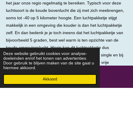
het jaar onze regio regelmatig te bereiken. Typisch voor deze
luchtsoort is de koude bovenlucht die zij met zich meebrengen,
soms tot -40 op 5 kilometer hoogte. Een luchtpakketje stijgt
makkelijk in een omgeving die kouder is dan het luchtpakketje
zelf. En dan bedenk je je toch ineens dat het luchtpakketje van
bijvoorbeeld 5 graden, best wel warm is ten opzichte van de
koude omgevingslucht. Hierin kan dit luchtpakketje dus
Deze website gebruikt cookies voor analyse-
gemakkelijk stijgen, en ontstaan er buien, meestal single en bij
doeleinden en/of het tonen van advertenties.
hogere scheringswaarden ook
multicell
. Vaak is er vrije
Door gebruik te blijven maken van de site gaat u
hiermee akkoord.
convectie mogelijk, en loopt de lucht helemaal vol met (enorme)
stapelwolken. Denk maar eens aan die typische frisse dagen in
Akkoord
september of oktober.
© 2021 - 2026 meteolagelanden.nl
Powered by
JouwWeb