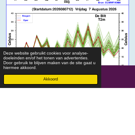
Deze website gebruikt cookies voor analyse-
doeleinden en/of het tonen van advertenties.
Door gebruik te blijven maken van de site gaat u
hiermee akkoord.
Akkoord
ECMWF Zomertijd : 10:15u/22:15u
ECMWF Wintertijd : 09:15/21:15u
© 2021 - 2026 meteolagelanden.nl
Powered by
JouwWeb