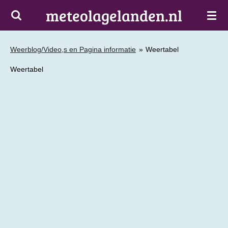
meteolagelanden.nl
Ga
direct
naar
de
Weerblog/Video,s en Pagina informatie
»
Weertabel
hoofdinhoud
Weertabel