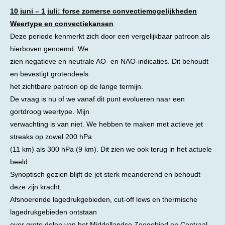
10 juni – 1 juli: forse zomerse convectiemogelijkheden
Weertype en convectiekansen
Deze periode kenmerkt zich door een vergelijkbaar patroon als
hierboven genoemd. We
zien negatieve en neutrale AO- en NAO-indicaties. Dit behoudt
en bevestigt grotendeels
het zichtbare patroon op de lange termijn.
De vraag is nu of we vanaf dit punt evolueren naar een
gortdroog weertype. Mijn
verwachting is van niet. We hebben te maken met actieve jet
streaks op zowel 200 hPa
(11 km) als 300 hPa (9 km). Dit zien we ook terug in het actuele
beeld.
Synoptisch gezien blijft de jet sterk meanderend en behoudt
deze zijn kracht.
Afsnoerende lagedrukgebieden, cut-off lows en thermische
lagedrukgebieden ontstaan
over grote delen van het Middellandse Zeegebied en Centraal-