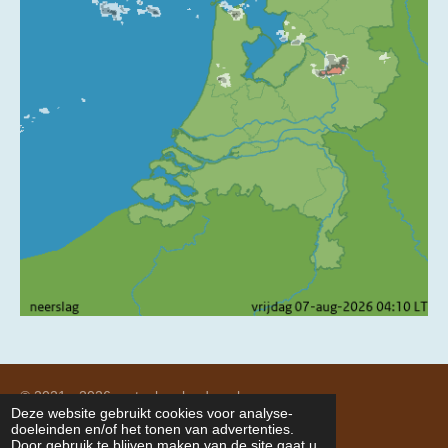
© 2021 - 2026 meteolagelanden.nl
Deze website gebruikt cookies voor analyse-
Powered by
JouwWeb
doeleinden en/of het tonen van advertenties.
Door gebruik te blijven maken van de site gaat u