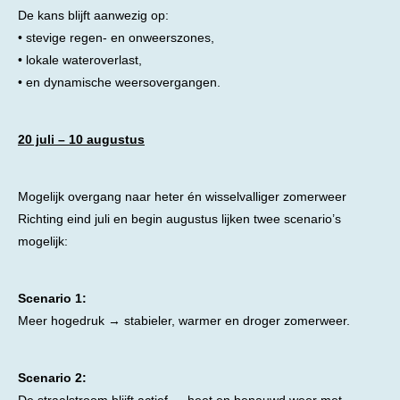
De kans blijft aanwezig op:
• stevige regen- en onweerszones,
• lokale wateroverlast,
• en dynamische weersovergangen.
20 juli – 10 augustus
Mogelijk overgang naar heter én wisselvalliger zomerweer
Richting eind juli en begin augustus lijken twee scenario’s
mogelijk:
Scenario 1:
Meer hogedruk → stabieler, warmer en droger zomerweer.
Scenario 2:
De straalstroom blijft actief → heet en benauwd weer met