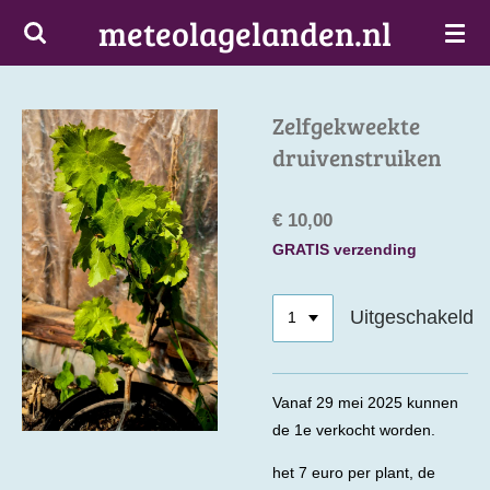
meteolagelanden.nl
Ga
direct
naar
de
Zelfgekweekte
hoofdinhoud
druivenstruiken
€ 10,00
GRATIS verzending
Uitgeschakeld
Vanaf 29 mei 2025 kunnen
de 1e verkocht worden.
het 7 euro per plant, de